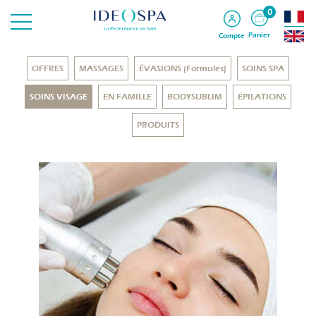
0
Panier
Compte
OFFRES
MASSAGES
ÉVASIONS (Formules)
SOINS SPA
SOINS VISAGE
EN FAMILLE
BODYSUBLIM
ÉPILATIONS
PRODUITS