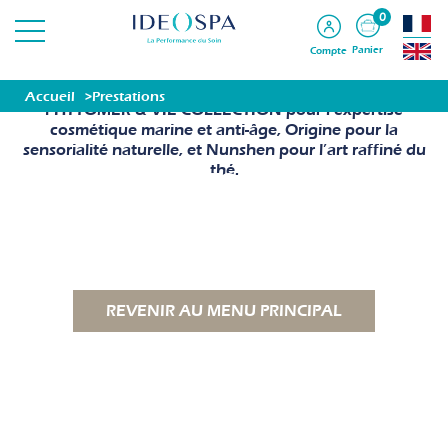
0
Panier
Compte
Notre spa s’entoure de marques d’exception :
Accueil
Prestations
PHYTOMER & VIE COLLECTION pour l’expertise
cosmétique marine et anti-âge, Origine pour la
sensorialité naturelle, et Nunshen pour l’art raffiné du
thé.
PHYTOMER
VIE COLLECTION
ORIGINE
NUNSHEN
REVENIR AU MENU PRINCIPAL