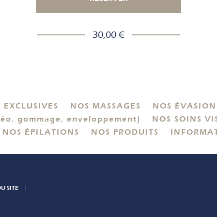
30,00 €
 EXCLUSIVES
NOS MASSAGES
NOS ÉVASIONS
éo, gommage, enveloppement)
NOS SOINS VI
NOS ÉPILATIONS
NOS PRODUITS
INFORMA
U SITE