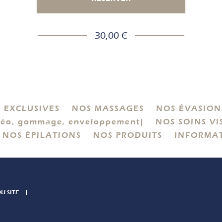
30,00 €
 EXCLUSIVES
NOS MASSAGES
NOS ÉVASIONS
éo, gommage, enveloppement)
NOS SOINS VI
NOS ÉPILATIONS
NOS PRODUITS
INFORMA
U SITE