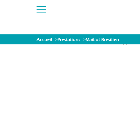
Accueil
Prestations
Maillot Brésilien
OFFRES
MASSAGES
ÉVASI