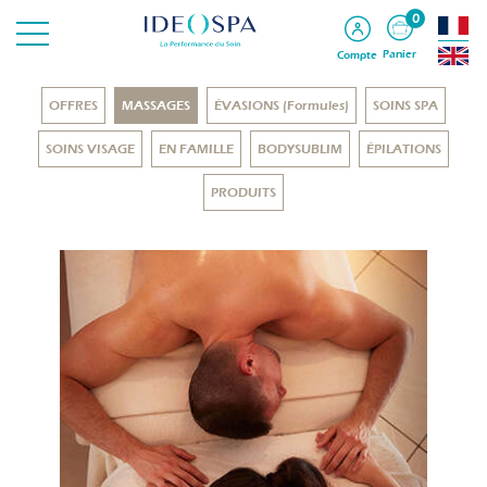
0
Panier
Compte
OFFRES
MASSAGES
ÉVASIONS (Formules)
SOINS SPA
SOINS VISAGE
EN FAMILLE
BODYSUBLIM
ÉPILATIONS
PRODUITS