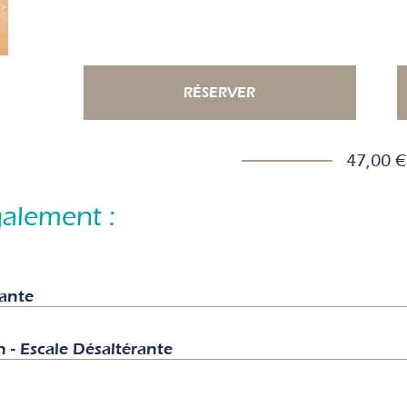
RÉSERVER
47,00 €
alement :
ante
- Escale Désaltérante