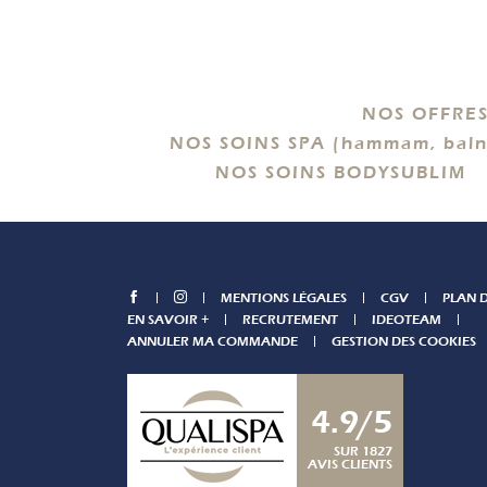
NOS OFFRES
NOS SOINS SPA (hammam, baln
NOS SOINS BODYSUBLIM
MENTIONS LÉGALES
CGV
PLAN D
EN SAVOIR +
RECRUTEMENT
IDEOTEAM
ANNULER MA COMMANDE
GESTION DES COOKIES
4.9/5
SUR 1827
AVIS CLIENTS