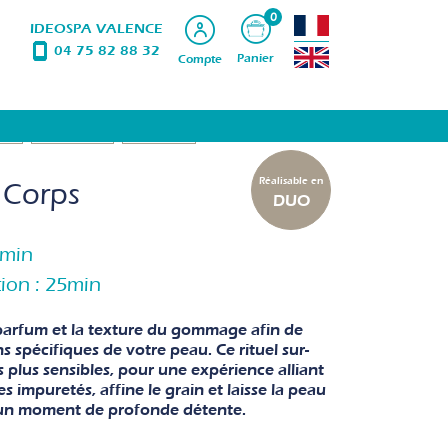
0
IDEOSPA VALENCE
04 75 82 88 32
Panier
Compte
LIM
ÉPILATIONS
PRODUITS
Réalisable en
Corps
DUO
0min
tion : 25min
e parfum et la texture du gommage afin de
s spécifiques de votre peau. Ce rituel sur-
plus sensibles, pour une expérience alliant
 impuretés, affine le grain et laisse la peau
 un moment de profonde détente.