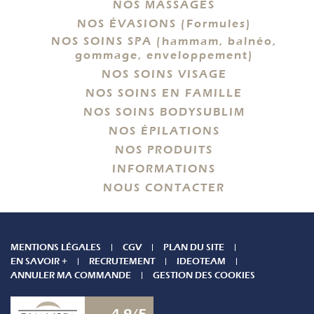
NOS MASSAGES
NOS ÉVASIONS (Formules)
NOS SOINS SPA (hammam, balnéo,
gommage, enveloppement)
NOS SOINS VISAGE
NOS SOINS EN FAMILLE
NOS SOINS BODYSUBLIM
NOS ÉPILATIONS
NOS PRODUITS
INFORMATIONS
NOUS CONTACTER
MENTIONS LÉGALES
CGV
PLAN DU SITE
EN SAVOIR +
RECRUTEMENT
IDEOTEAM
ANNULER MA COMMANDE
GESTION DES COOKIES
4.9/5