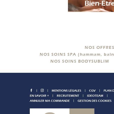
Soin Visage
Bien-Êtr
NOS OFFRES
NOS SOINS SPA (hammam, baln
NOS SOINS BODYSUBLIM
MENTIONS LÉGALES
CGV
PLAN D
EN SAVOIR +
RECRUTEMENT
IDEOTEAM
ANNULER MA COMMANDE
GESTION DES COOKIES