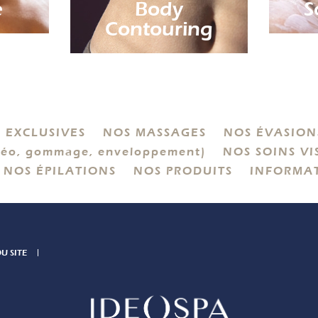
e
Body
S
Contouring
 EXCLUSIVES
NOS MASSAGES
NOS ÉVASIONS
éo, gommage, enveloppement)
NOS SOINS VI
NOS ÉPILATIONS
NOS PRODUITS
INFORMA
U SITE