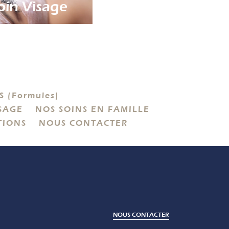
oin Visage
Bien-Être
 (Formules)
SAGE
NOS SOINS EN FAMILLE
TIONS
NOUS CONTACTER
NOUS CONTACTER