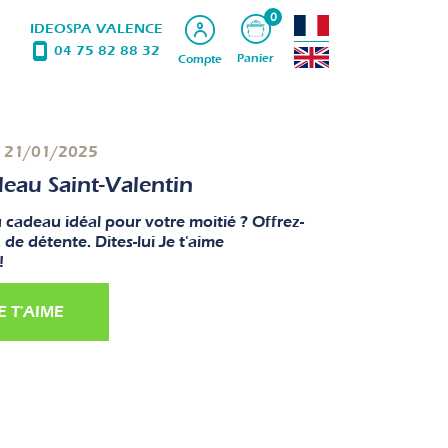
0
IDEOSPA VALENCE
04 75 82 88 32
Panier
Compte
21/01/2025
eau Saint-Valentin
 cadeau idéal pour votre moitié ? Offrez-
e détente. Dites-lui Je t'aime
!
E T'AIME