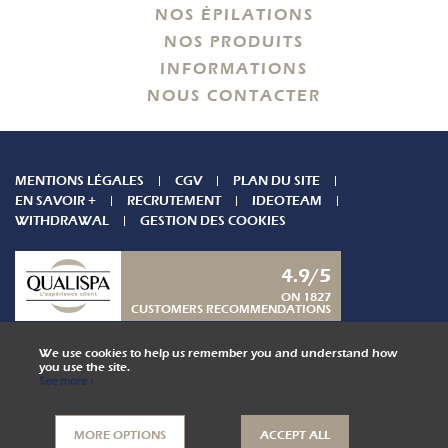
NOS ÉPILATIONS
NOS PRODUITS
INFORMATIONS
NOUS CONTACTER
MENTIONS LÉGALES
CGV
PLAN DU SITE
EN SAVOIR +
RECRUTEMENT
IDEOTEAM
WITHDRAWAL
GESTION DES COOKIES
4.9/5
ON 1827
CUSTOMERS RECOMMENDATIONS
CONTACT US
We use cookies to help us remember you and understand how
you use the site.
See more ›
COLLABORATOR AREA
MORE OPTIONS
ACCEPT ALL
Réserver/Offrir un soin
,