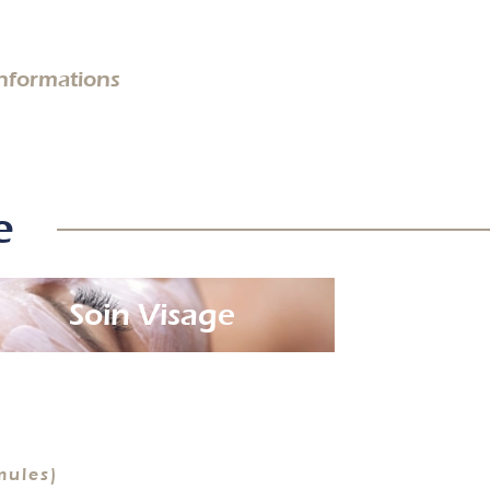
informations
e
Soin Visage
ules)