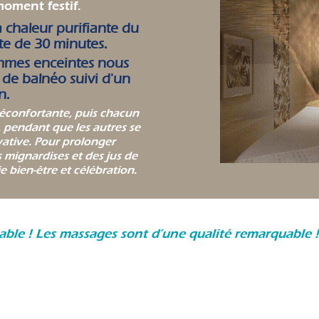
moment festif.
 chaleur purifiante du
 de 30 minutes.
mmes enceintes nous
e balnéo suivi d'un
n.
réconfortante, puis chacun
 pendant que les autres se
vative. Pour prolonger
s mignardises et des jus de
lie bien-être et célébration.
le ! Les massages sont d’une qualité remarquable !