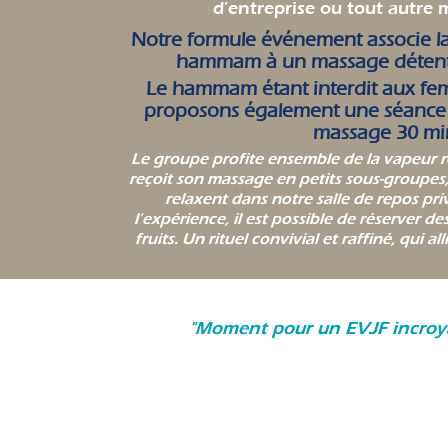
d’entreprise ou tout autre 
Notre formule événement associe la
hammam à un massage détente
Le hammam étant interdit aux fe
proposons également une séance d
massage 30 mi
Le groupe profite ensemble de la vapeur 
reçoit son massage en petits sous-groupes,
relaxent dans notre salle de repos pri
l’expérience, il est possible de réserver de
fruits. Un rituel convivial et raffiné, qui al
"Moment pour un EVJF incroyab